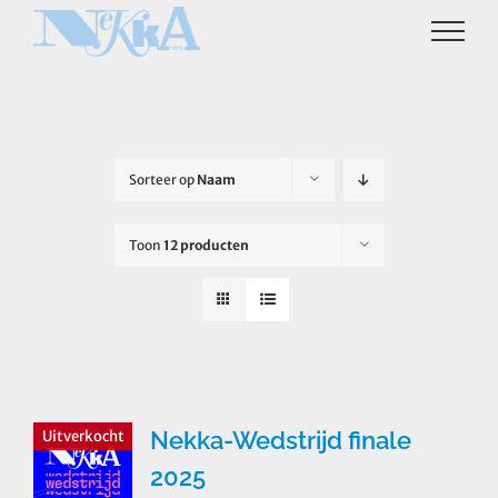
Ga
naar
inhoud
Sorteer op
Naam
Toon
12 producten
Nekka-Wedstrijd finale
Uitverkocht
2025