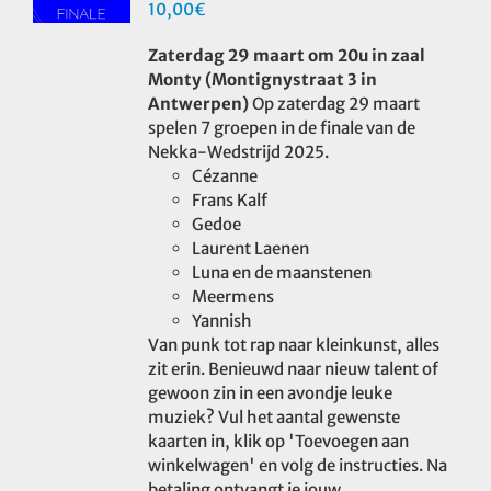
10,00
€
Zaterdag 29 maart om 20u in zaal
Monty (Montignystraat 3 in
Antwerpen)
Op zaterdag 29 maart
spelen 7 groepen in de finale van de
Nekka-Wedstrijd 2025.
Cézanne
Frans Kalf
Gedoe
Laurent Laenen
Luna en de maanstenen
Meermens
Yannish
Van punk tot rap naar kleinkunst, alles
zit erin. Benieuwd naar nieuw talent of
gewoon zin in een avondje leuke
muziek? Vul het aantal gewenste
kaarten in, klik op 'Toevoegen aan
winkelwagen' en volg de instructies. Na
betaling ontvangt je jouw