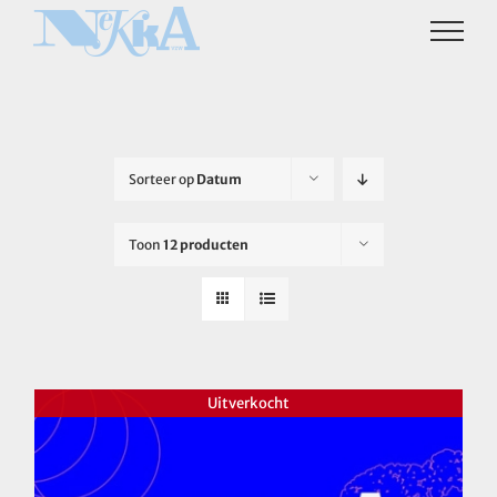
Ga
naar
inhoud
Sorteer op
Datum
Toon
12 producten
Uitverkocht