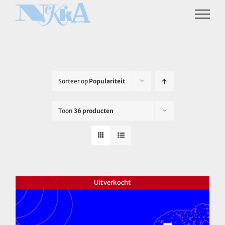
Ga
naar
inhoud
Sorteer op
Populariteit
Toon
36 producten
Uitverkocht