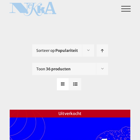
Ga
naar
inhoud
Sorteer op
Populariteit
Toon
36 producten
Uitverkocht