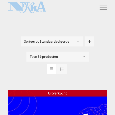
Ga
naar
inhoud
Sorteer op
Standaardvolgorde
Toon
36 producten
Uitverkocht