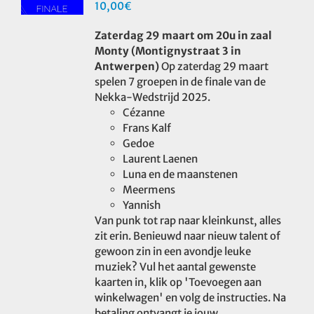
10,00
€
Zaterdag 29 maart om 20u in zaal
Monty (Montignystraat 3 in
Antwerpen)
Op zaterdag 29 maart
spelen 7 groepen in de finale van de
Nekka-Wedstrijd 2025.
Cézanne
Frans Kalf
Gedoe
Laurent Laenen
Luna en de maanstenen
Meermens
Yannish
Van punk tot rap naar kleinkunst, alles
zit erin. Benieuwd naar nieuw talent of
gewoon zin in een avondje leuke
muziek? Vul het aantal gewenste
kaarten in, klik op 'Toevoegen aan
winkelwagen' en volg de instructies. Na
betaling ontvangt je jouw