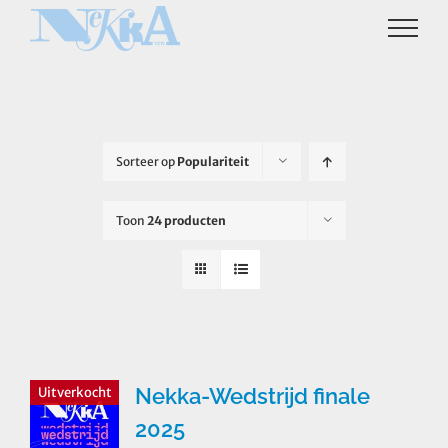
Ga
naar
inhoud
Sorteer op
Populariteit
Toon
24 producten
Nekka-Wedstrijd finale
Uitverkocht
2025