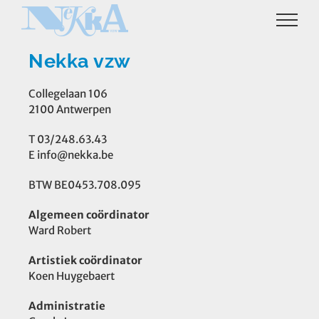
Ga
naar
inhoud
Nekka vzw
Collegelaan 106
2100 Antwerpen
T 03/248.63.43
E info@nekka.be
BTW BE0453.708.095
Algemeen coördinator
Ward Robert
Artistiek coördinator
Koen Huygebaert
Administratie