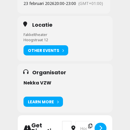
23 februari 2026
20:00
-
23:00
(GMT+01:00)
Locatie
Fakkeltheater
Hoogstraat 12
OTHER EVENTS
Organisator
Nekka VZW
LEARN MORE
Address - Nekka Intiem [kVqEQgHR
Destination Address - Nekk
Get