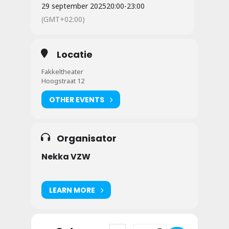
29 september 2025
20:00
-
23:00
(GMT+02:00)
Locatie
Fakkeltheater
Hoogstraat 12
OTHER EVENTS
Organisator
Nekka VZW
LEARN MORE
Address - Nekka Intiem [xleTkUN0x]
Destination Address - Nekk