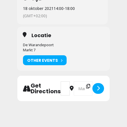
18 oktober 2021
14:00
-
18:00
(GMT+02:00)
Locatie
De Warandepoort
Markt 7
OTHER EVENTS
Address - Houden van [m6tZhP3dN
Destination Address - Houd
Get
Directions