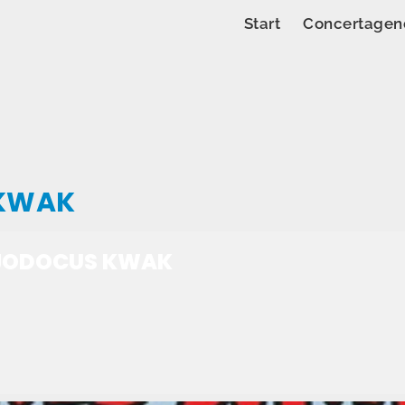
Start
Concertagen
 KWAK
 JODOCUS KWAK