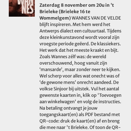
Zaterdag 8 november om 20u in 't
Brieleke (Brieleke 16 te
Wommelgem)
WANNES VAN DE VELDE
blijft inspireren. Met hem werd het
Antwerps dialect een cultuurtaal. Tijdens
deze kleinkunstavond wordt vooral zijn
vroegste periode geëerd. De klassiekers.
Het werk dat het meeste kraakt en bijt.
Zoals Wannes zélf was: de wereld
overschouwend, hoog vanuit zijn
‘mansarde’, maar zonder neer te kijken.
Wel scherp voor alles wat onecht was of
‘de gewone mens’ onrecht aandeed. De
volkse Sinjoor bij uitstek. Vul het aantal
gewenste kaarten in, klik op 'Toevoegen
aan winkelwagen' en volg de instructies.
Na betaling ontvangt je jouw
toegangskaart(en) als PDF bestand met
QR-code: druk de kaart(en) af en breng
die mee naar 't Brieleke. Of toon de QR-