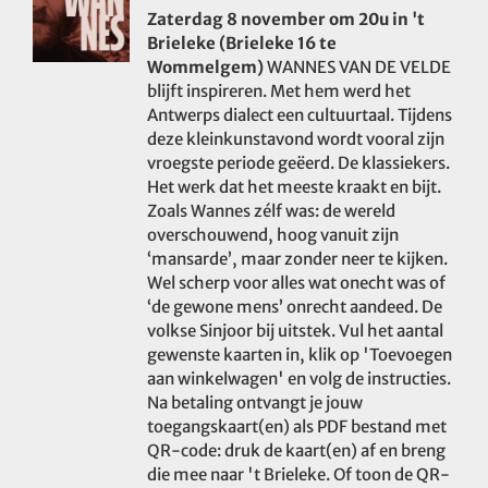
Zaterdag 8 november om 20u in 't
Brieleke (Brieleke 16 te
Wommelgem)
WANNES VAN DE VELDE
blijft inspireren. Met hem werd het
Antwerps dialect een cultuurtaal. Tijdens
deze kleinkunstavond wordt vooral zijn
vroegste periode geëerd. De klassiekers.
Het werk dat het meeste kraakt en bijt.
Zoals Wannes zélf was: de wereld
overschouwend, hoog vanuit zijn
‘mansarde’, maar zonder neer te kijken.
Wel scherp voor alles wat onecht was of
‘de gewone mens’ onrecht aandeed. De
volkse Sinjoor bij uitstek. Vul het aantal
gewenste kaarten in, klik op 'Toevoegen
aan winkelwagen' en volg de instructies.
Na betaling ontvangt je jouw
toegangskaart(en) als PDF bestand met
QR-code: druk de kaart(en) af en breng
die mee naar 't Brieleke. Of toon de QR-