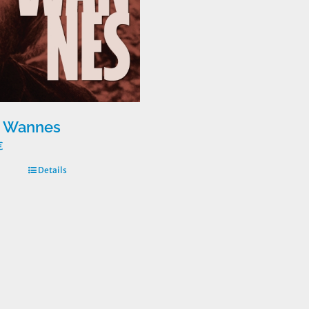
r Wannes
€
Details