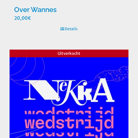
Over Wannes
20,00
€
Details
Uitverkocht