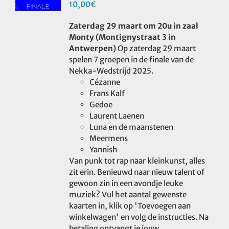
10,00
€
Zaterdag 29 maart om 20u in zaal
Monty (Montignystraat 3 in
Antwerpen)
Op zaterdag 29 maart
spelen 7 groepen in de finale van de
Nekka-Wedstrijd 2025.
Cézanne
Frans Kalf
Gedoe
Laurent Laenen
Luna en de maanstenen
Meermens
Yannish
Van punk tot rap naar kleinkunst, alles
zit erin. Benieuwd naar nieuw talent of
gewoon zin in een avondje leuke
muziek? Vul het aantal gewenste
kaarten in, klik op 'Toevoegen aan
winkelwagen' en volg de instructies. Na
betaling ontvangt je jouw