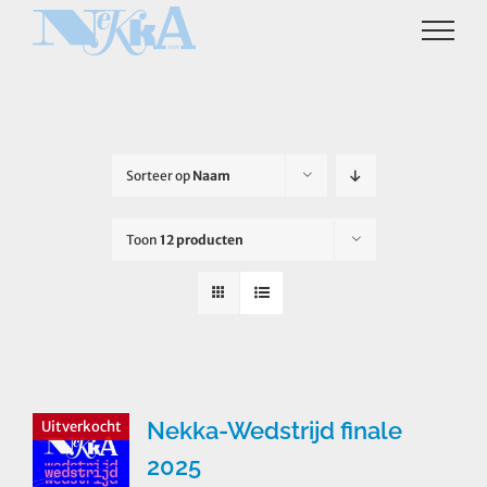
Ga
naar
inhoud
Sorteer op
Naam
Toon
12 producten
Nekka-Wedstrijd finale
Uitverkocht
2025