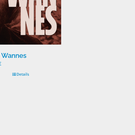
r Wannes
€
Details