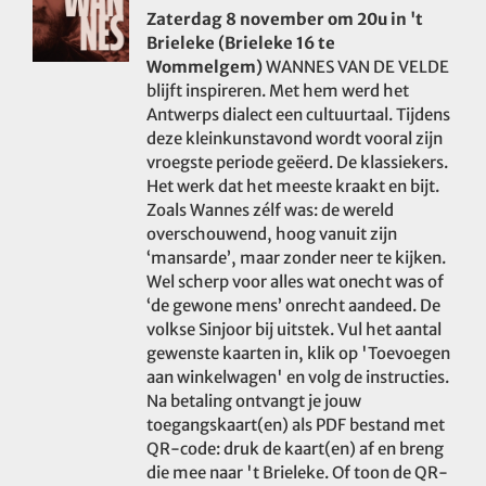
Zaterdag 8 november om 20u in 't
Brieleke (Brieleke 16 te
Wommelgem)
WANNES VAN DE VELDE
blijft inspireren. Met hem werd het
Antwerps dialect een cultuurtaal. Tijdens
deze kleinkunstavond wordt vooral zijn
vroegste periode geëerd. De klassiekers.
Het werk dat het meeste kraakt en bijt.
Zoals Wannes zélf was: de wereld
overschouwend, hoog vanuit zijn
‘mansarde’, maar zonder neer te kijken.
Wel scherp voor alles wat onecht was of
‘de gewone mens’ onrecht aandeed. De
volkse Sinjoor bij uitstek. Vul het aantal
gewenste kaarten in, klik op 'Toevoegen
aan winkelwagen' en volg de instructies.
Na betaling ontvangt je jouw
toegangskaart(en) als PDF bestand met
QR-code: druk de kaart(en) af en breng
die mee naar 't Brieleke. Of toon de QR-