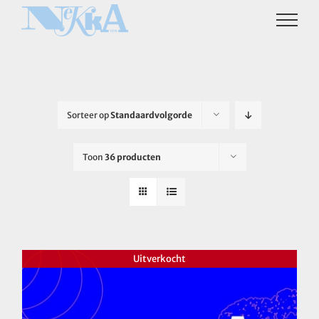
Ga
naar
inhoud
Sorteer op
Standaardvolgorde
Toon
36 producten
Uitverkocht