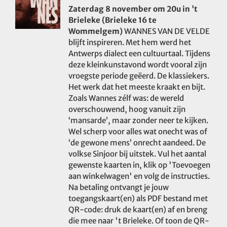
Zaterdag 8 november om 20u in 't
Brieleke (Brieleke 16 te
Wommelgem)
WANNES VAN DE VELDE
blijft inspireren. Met hem werd het
Antwerps dialect een cultuurtaal. Tijdens
deze kleinkunstavond wordt vooral zijn
vroegste periode geëerd. De klassiekers.
Het werk dat het meeste kraakt en bijt.
Zoals Wannes zélf was: de wereld
overschouwend, hoog vanuit zijn
‘mansarde’, maar zonder neer te kijken.
Wel scherp voor alles wat onecht was of
‘de gewone mens’ onrecht aandeed. De
volkse Sinjoor bij uitstek. Vul het aantal
gewenste kaarten in, klik op 'Toevoegen
aan winkelwagen' en volg de instructies.
Na betaling ontvangt je jouw
toegangskaart(en) als PDF bestand met
QR-code: druk de kaart(en) af en breng
die mee naar 't Brieleke. Of toon de QR-