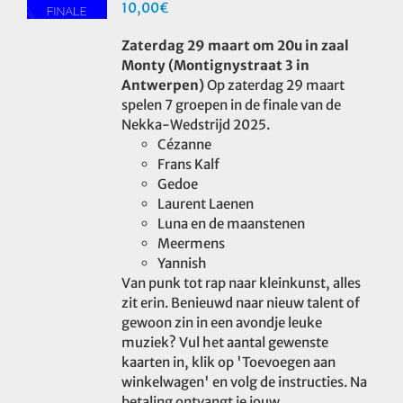
10,00
€
Zaterdag 29 maart om 20u in zaal
Monty (Montignystraat 3 in
Antwerpen)
Op zaterdag 29 maart
spelen 7 groepen in de finale van de
Nekka-Wedstrijd 2025.
Cézanne
Frans Kalf
Gedoe
Laurent Laenen
Luna en de maanstenen
Meermens
Yannish
Van punk tot rap naar kleinkunst, alles
zit erin. Benieuwd naar nieuw talent of
gewoon zin in een avondje leuke
muziek? Vul het aantal gewenste
kaarten in, klik op 'Toevoegen aan
winkelwagen' en volg de instructies. Na
betaling ontvangt je jouw