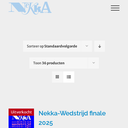
Ga
naar
inhoud
Sorteer op
Standaardvolgorde
Toon
36 producten
Nekka-Wedstrijd finale
Uitverkocht
2025