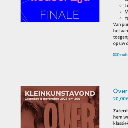
L
M
Y
Van pun
het aan
toegang
op uw d
Detail
Over
20,00
Zaterd
hem wer
klassie