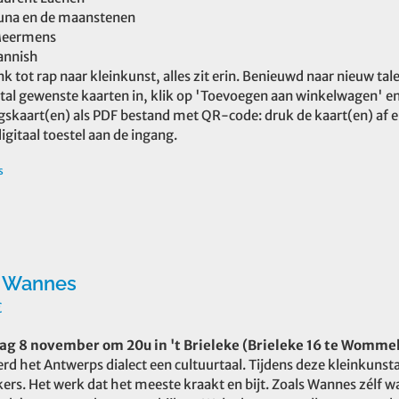
una en de maanstenen
eermens
annish
k tot rap naar kleinkunst, alles zit erin. Benieuwd naar nieuw ta
tal gewenste kaarten in, klik op 'Toevoegen aan winkelwagen' en 
skaart(en) als PDF bestand met QR-code: druk de kaart(en) af 
igitaal toestel aan de ingang.
s
 Wannes
€
ag 8 november om 20u in 't Brieleke (Brieleke 16 te Womm
d het Antwerps dialect een cultuurtaal. Tijdens deze kleinkunst
kers. Het werk dat het meeste kraakt en bijt. Zoals Wannes zélf 