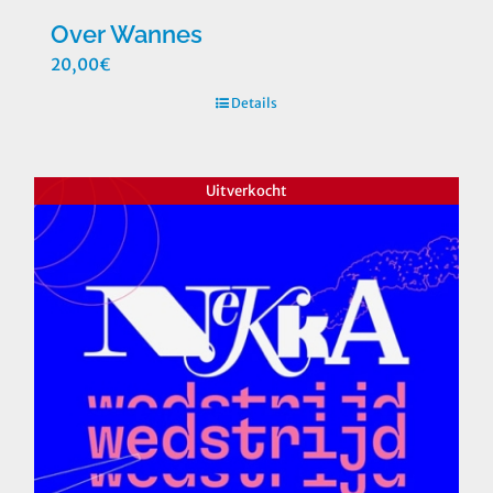
Over Wannes
20,00
€
Details
Uitverkocht