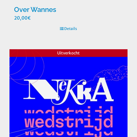
Over Wannes
20,00
€
Details
Uitverkocht