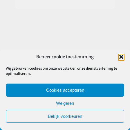
Beheer cookie toestemming
Wij gebruiken cookies om onze webstek en onze dienstverlening te
optimaliseren.
Cookies accepteren
Weigeren
Bekijk voorkeuren
©
2026 Nekka vzw | Alle rechten voorbehouden |
Privacy
verklaring
|
Cookiebeleid
| Ontwerp webstek
Roel Dolhain